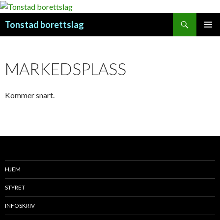
Søk
Tonstad borettslag
HOPP
PRIMÆ
TIL
INNHOLD
MARKEDSPLASS
Kommer snart.
HJEM
STYRET
INFOSKRIV