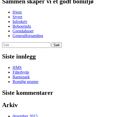
Sammen skaper vi et godt bomiljø
Hjem
Styret
Infoskriv
Beboerinfo
Grendahuset
Generalforsamling
Søk
etter:
Siste innlegg
HMS
Filterbytte
Barnepark
Bomiljø gruppe
Siste kommentarer
Arkiv
desember 2015