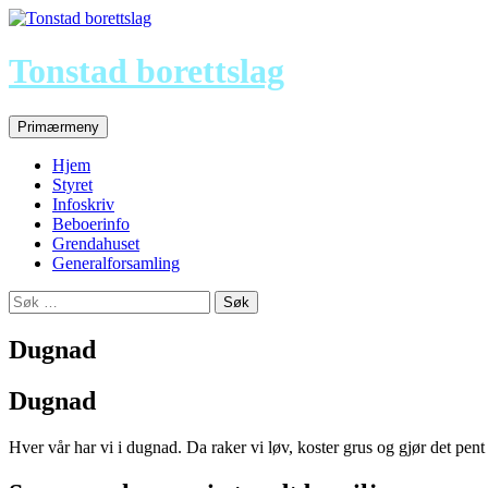
Tonstad borettslag
Søk
Hopp
Primærmeny
til
innhold
Hjem
Styret
Infoskriv
Beboerinfo
Grendahuset
Generalforsamling
Søk
etter:
Dugnad
Dugnad
Hver vår har vi i dugnad. Da raker vi løv, koster grus og gjør det pen